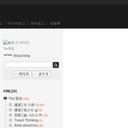
그
미디어로그
위치로그
방명록
The 賢岩
About blog
카테고리
The 賢岩
(224)
建築│또 다른 나
(57)
建築│他人의 삶
(5)
寫眞│論 그리고 作
(12)
Travel Thinking
(3)
think about'chu
(35)