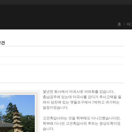
홈
태
2건
몇년전 회사에서 마곡사로 야유회를 갔습니다.
충남공주에 있는데 마곡사를 갔다가 추사고택을 들
려서 당진에 있는 맷돌포구에서 1박하고 귀가하는
일정이었습니다.
고건축답사라는 것을 학부때도 다니긴했습니다만,
학부때 다니던 고건축답사의 루트는 경상도쪽이었
습니다.