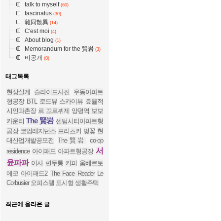
talk to myself
(60)
fascinatus
(30)
雜同散異
(14)
C'est moi
(4)
About blog
(1)
Memorandum for the 賢岩
(3)
비공개
(0)
태그목록
현상설계
슬라이드사진
우동아파트
형공장
BTL
로드뷰
스카이뷰
효율적
시인과촌장
르 꼬르뷔제
양평역 보보
The 賢岩
카운티
센텀시티아파트형
공장
코업레지던스
프리츠커
벚꽃
현
대산업개발공모전
The賢岩
co-op
서
residence
아이패드
아파트형공장
윤파파
이사
편두통
커피
움베르토
에코
아이패드2
The Face Reader
Le
Corbusier
오피스텔
도시형 생활주택
최근에 올라온 글