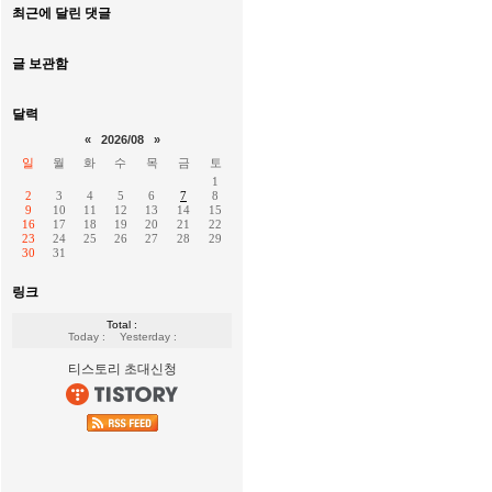
최근에 달린 댓글
글 보관함
달력
«
2026/08
»
일
월
화
수
목
금
토
1
2
3
4
5
6
7
8
9
10
11
12
13
14
15
16
17
18
19
20
21
22
23
24
25
26
27
28
29
30
31
링크
Total :
Today :
Yesterday :
티스토리 초대신청