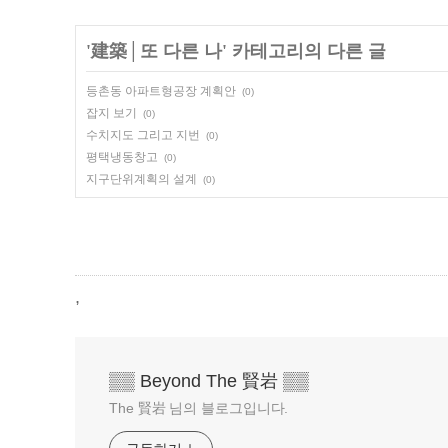
'
建築│또 다른 나
' 카테고리의 다른 글
등촌동 아파트형공장 계획안
(0)
잡지 보기
(0)
수치지도 그리고 지번
(0)
평택냉동창고
(0)
지구단위계획의 설계
(0)
,
▒▒ Beyond The 賢岩 ▒▒
The 賢岩 님의 블로그입니다.