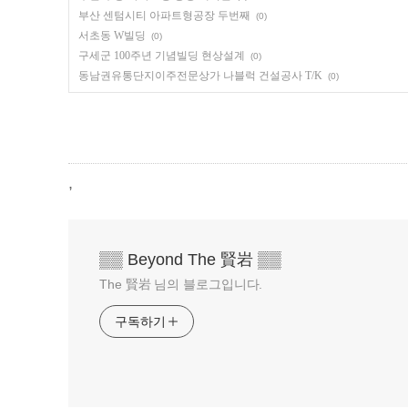
부산 센텀시티 아파트형공장 두번째
(0)
서초동 W빌딩
(0)
구세군 100주년 기념빌딩 현상설계
(0)
동남권유통단지이주전문상가 나블럭 건설공사 T/K
(0)
,
▒▒ Beyond The 賢岩 ▒▒
The 賢岩 님의 블로그입니다.
구독하기