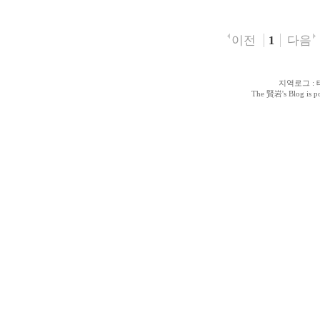
이전
다음
1
지역로그
:
The 賢岩
's Blog is