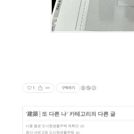
1
구독하기
'
建築│또 다른 나
' 카테고리의 다른 글
시흥 월곶 도시형생활주택 계획안
(0)
용산 서빙고동 도시형생활주택
(0)