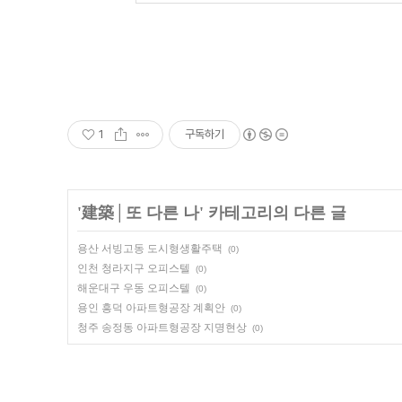
1
구독하기
'
建築│또 다른 나
' 카테고리의 다른 글
용산 서빙고동 도시형생활주택
(0)
인천 청라지구 오피스텔
(0)
해운대구 우동 오피스텔
(0)
용인 흥덕 아파트형공장 계획안
(0)
청주 송정동 아파트형공장 지명현상
(0)