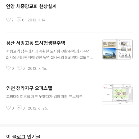
안양 새중앙교회 현상설계
글 내용
2
0
2013. 1. 14.
용산 서빙고동 도시형생활주택
글 내용
서빙고역 남측대지에 계획한 도시형 생활주택.과거 우리
회사와 거래관계에 있던 W건설사람의 의뢰였다.철도부지
이기에 여러가지 제약조건이 있었는데 원래 입찰(? 제안?)
0
0
2012. 7. 16.
을 맡긴 곳이 철도공사였다.그 사람의 말로는 이 것이 잘 되
면 앞으로 철도공사에서 표준 타입으로 선정할 것이라는
미끼를 던졌다.보통 규모검토에서는 입면을 그리지않으나
인천 청라지구 오피스텔
요청에 의해 입면도 그리고, 투시도까지 그렸다. 조감도에
글 내용
서 위에 보이는게 서빙고역이다.
교평대상여부를 체크 못했다가 엄청 깨진 프로젝트.
0
0
2012. 6. 25.
이 블로그 인기글