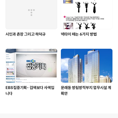
시인과 촌장 그리고 하덕규
넥타이 매는 6가지 방법
EBS집중기획- 검색보다 사색입
문래동 방림방적부지 업무시설 계
니다
획안