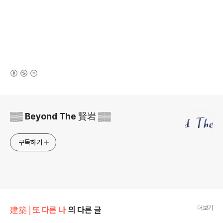
(새창열림)
로그 정보
▒▒ Beyond The 賢岩 ▒▒
구독하기
더보기
建築│또 다른 나
의 다른 글