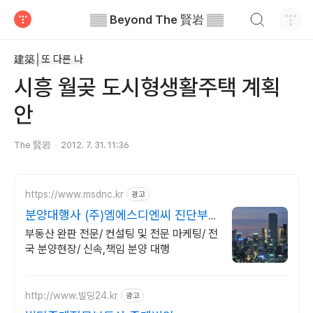
검색하기
▒▒ Beyond The 賢岩 ▒▒
티스토리
建築│또 다른 나
시흥 월곶 도시형생활주택 계획
안
The 賢岩
2012. 7. 31. 11:36
https://www.msdnc.kr
광고
분양대행사 (주)엠에스디엔씨 진단부
터 완판까지 책임분양
부동산 완판 전문/ 컨설팅 및 전문 마케팅/ 전
국 분양현장/ 신속,책임 분양 대행
http://www.빌딩24.kr
광고