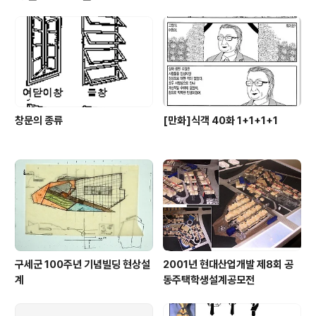
창문의 종류
[만화]식객 40화 1+1+1+1
구세군 100주년 기념빌딩 현상설
2001년 현대산업개발 제8회 공
계
동주택학생설계공모전