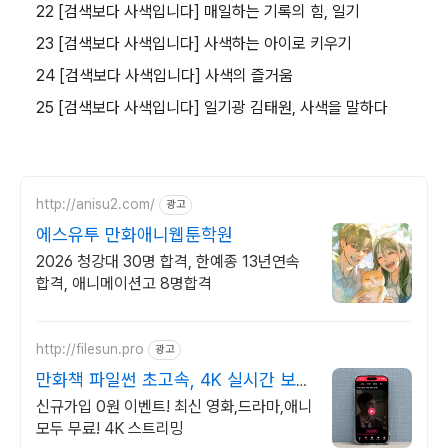
22 [검색보다 사색입니다] 매일하는 기록의 힘, 일기
23 [검색보다 사색입니다] 사색하는 아이로 키우기
24 [검색보다 사색입니다] 사색의 즐거움
25 [검색보다 사색입니다] 일기광 김태원, 사색을 말하다
http://anisu2.com/
광고
에스유투 만화애니웹툰학원
2026 청강대 30명 합격, 한예종 13년연속
합격, 애니메이션고 8명합격
http://filesun.pro
광고
만화책 파일썬 초고속, 4K 실시간 보
기!
신규가입 0원 이벤트! 최신 영화,드라마,애니
모두 무료! 4K 스트리밍