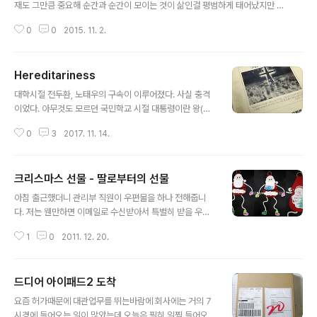
재도 그만큼 중요해 순간과 순간이 모이는 것이 삶인걸 평범하게 태어났지만 남
들과 똑같이 살수는 없잖아 가슴속에 숨겨둔 말을 해봐 그래 나는 남들과 달라
0
0
2015. 11. 2.
누가 뭐라고 말해도 그래 너는 남들과 달라 이제 너의말을 해봐 세상은 이렇게
넓은데 볼것도 느낄것도 남길것도 많잖아 살아갈 시간은 짧지만 오늘도 내일도
똑같은건 정말 싫어 평범하게 태어났지만 남들과 똑같이 살수는 없잖아 가슴속
Hereditariness
에 숨겨둔 말을 해봐 그래 나는 남들과 달라 누가 뭐라고 말해도 그래 너는 남들
글 내용
과 달라 이제 너의말을 해봐 그래 나는 남들과 달라 누가 뭐라고 말해도 그래 너
대학시절 전두환, 노태우의 구속이 이루어졌다. 사실 충격
는 남들과 달라 이제 너의말을 해봐 평범하게 태어났지만 남들과 똑같이 살수는
이었다. 아무것도 모르던 국민학교 시절 대통령이란 왕(王)
없잖아 가슴속에 숨겨둔 말..
과 같은 모습이 아니었던가. 그런 왕이 재판을 받고, 구속이
0
3
2017. 11. 14.
되다니....충격이었다 어릴 적 다니던 교회에서도 마찬가지
였던 것 같다. 당회장목사님은 늘 가까이하기 어려운 모습
이었다. 예배때 강대에 서있는 모습이 아니곤 보기 어려웠
크리스마스 선물 - 딸로부터의 선물
고, 가끔 보이는 모습도 늘 목사님들에게 둘러쌓인 모습이
글 내용
었다. 때로 악수라도 하는 날에는 신도들이 난리가 나기도
아침 출근했더니 관리부 직원이 우편물을 하나 전해줍니
했다. 구중궁궐속의, 너무 높았던 것은 아니었을까. 작년 말
다. 저는 웬만하면 이메일로 수신받아서 특별히 받을 우편
동기모임을 했다. 미국에서 입국한 녀석이 있어서 갑작스
물없는데 무엇인가 했습니다. 하하.. 표지를 보니 딸이 보냈
레 모였다. 밥을 먹고, 하남으로 옮겨 커피를 먹기로 한다.
1
0
2011. 12. 20.
습니다. 며칠전 아내가 회사 주소를 보내달라기에 보내주
커피를 마시다가 목사님을 만나고 왔다. 친구들의 자랑하
었더니 이런 걸 보내왔네요. 봉투를 뜯어보니 산타가 나오
는 듯한 간증도 들으면서 즐거..
네요. 딸아이가 쓴 글씨도 보이고... 포장된 비닐을 열어보
드디어 아이패드2 도착
니 이런 모습입니다. 산타가 배에 선물을 품고 있네요. 정성
글 내용
껏 쓴 글씨가 감동스럽습니다. 손과 발을 예쁘게 꾸몄습니
요즘 허가때문에 대관업무를 뛰는바람에 회사에는 거의 7
다. 왼손, 오른손, 오른발, 왼발 (왼쪽위부터 시계방향으로)
시경에 들어오는 일이 많았는데 오늘은 필히 일찍 들어오