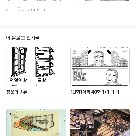
의 앞뒤 입니다. 제 자리 옆에 걸어놓았습니다. 아...행복한
려고 애를 썻다. 오늘 아이패드2가 도착하기때문이다. 부
하루입니다. 아마 이런 맛에 자식 키우는 거 아닌가 합니다.
3
0
2011. 5. 13.
리나케 회사에 들어오니 3시. 아직 도착하지 않았다. 여기
저기 전화하다보니 도착했다. 휴~~ 체육대회를 하니 급하
게 사진만 찍었다. 앞으로 공부할일이 산더미다~~
이 블로그 인기글
창문의 종류
[만화]식객 40화 1+1+1+1