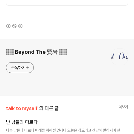
(새창열림)
로그 정보
▒▒ Beyond The 賢岩 ▒▒
구독하기
더보기
talk to myself
의 다른 글
난 남들과 다르다
글 내용
나는 남들과 다르다 미래를 위해선 언제나 오늘은 참으라고 간단히 말하지마 현