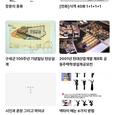
창문의 종류
[만화]식객 40화 1+1+1+1
구세군 100주년 기념빌딩 현상설
2001년 현대산업개발 제8회 공
계
동주택학생설계공모전
시인과 촌장 그리고 하덕규
넥타이 매는 6가지 방법