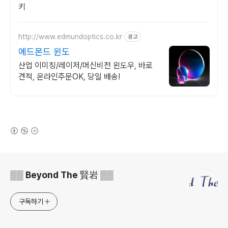
키
http://www.edmundoptics.co.kr
광고
에드몬드 윈도
산업 이미징/레이저/머신비전 윈도우, 바로
견적, 온라인주문OK, 당일 배송!
(새창열림)
로그 정보
▒▒ Beyond The 賢岩 ▒▒
구독하기