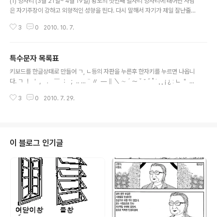
(1) 양자리 (3월 21일~ 4월 19일) 황도의 첫번째 별자리 양자리에 태어난 사람
uence는 여러 scene..
은 자기주장이 강하고 외향적인 성향을 띈다. 다시 말해서 자기가 제일 잘난줄
알고 남들은 다 자기 꼬붕으로 여긴다. 남의 기분이라고는 눈꼽만큼도 배려할줄
3
0
2010. 10. 7.
모르는 엄청난 뻔뻔함으로 일단 자기 마음에 조금 들었다 싶은 상대는 그게 심
지어 동성이라해도 무턱대고 사랑이라고 생각하는 착각에 빠지게 되며, 언제나
자만에 차있으면서도 한편으로는 약한 척, 착한 척, 피해자인 척 연기의 대왕이
특수문자 목록표
다. 따라서 양자리의 사람이 슬퍼하는 모습에는 그것이 진짜인지 가짜인지 한번
글 내용
쯤 생각해보아야한다. 주위 사람들이 피곤해지는 성격이 아닐 수 없다. 혹시 주
키보드를 한글상태로 만들어 ㄱ, ㄴ등의 자판을 누른후 한자키를 누르면 나옵니
변에 양자리 친구가 있다면 일단 그 앞에서 뭘 잘하고 못하고하는 능력에 관계
다. ㄱ ！ ＇ ， ． ￣ ： ； ‥ … ¨ 〃 ­ ― ∥ ＼ ∼ ´ ～ ˇ ˘ ˝ ˚ ˙ ¸ ˛ ¡ ¿ ː ㄴ ＂ （
된 얘기는 하면 ..
） ［ ］ ｛ ｝ ‘ ’ “ ” 〔 〕 〈 〉 《 》 「 」 『 』 【 】 ㄷ ＋ － ＜ ＝ ＞ ± × ÷ ≠ ≤ ≥ ∞ ∴
3
0
2010. 7. 29.
♂ ♀ ∠ ⊥ ⌒ ∂ ∇ ≡ ≒ ≪ ≫ √ ∽ ∝ ∵ ∫ ∬ ∈ ∋ ⊆ ⊇ ⊂ ⊃ ∪ ∩ ∧ ∨ ￢ ⇒
⇔ ∀ ∃ ∮ ∑ ∏ ㄹ ＄ ％ ￦ Ｆ ′ ″ ℃ Å ￠ ￡ ￥ ¤ ℉ ‰ ?? ㎕ ㎖ ㎗ ℓ ㎘ ㏄
㎣ ㎤ ㎥ ㎦ ㎙ ㎚ ㎛ ㎜ ㎝ ㎞ ㎟ ㎠ ㎡ ㎙ ㏊ ㎍ ㎎
㎏ ㏏ ㎈ ㎉ ㏈ ㎧ ㎨ ㎰ ㎱ ㎲ ㎳ ㎴ ㎵ ㎶ ㎷ ㎸ ㎹ ㎀ ㎁
㎂ ㎃ ㎄ ㎺ ㎻ ㎼ ㎽ ㎾ ㎿ ㎐ ㎑ ㎒ ㎓ ㎔ Ω ㏀ ..
이 블로그 인기글