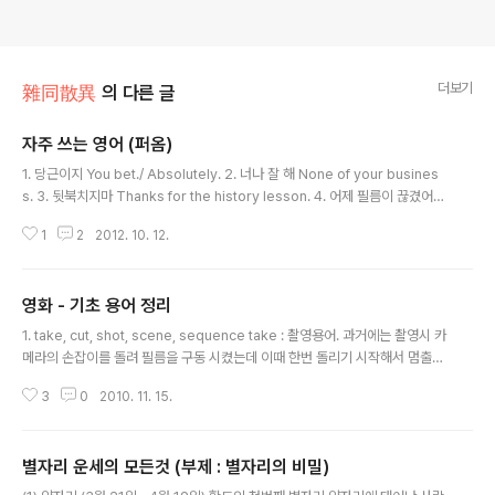
더보기
雜同散異
의 다른 글
자주 쓰는 영어 (퍼옴)
글 내용
1. 당근이지 You bet./ Absolutely. 2. 너나 잘 해 None of your busines
s. 3. 뒷북치지마 Thanks for the history lesson. 4. 어제 필름이 끊겼어 I
got blacked out yesterday. 5. 그 사람 그거 참 잘~ 됐다(그게당연하다).
1
2
2012. 10. 12.
쌤통이다 He deserves it. 6. 그래 니 팔뚝 (또는 니 X) 굵다 Okay, You are
the boss! 7. 죽을만큼 마셔보자 Let's go all the way! 8. 니가 나한테 어떻
게 그럴 수 있니? How could you do that to me? 9. 놀구 있네~~ 삽질 하
영화 - 기초 용어 정리
네~~ Yeah. Right~ 10. 거기 물 좋다 That place rocks! That pl..
글 내용
1. take, cut, shot, scene, sequence take : 촬영용어. 과거에는 촬영시 카
메라의 손잡이를 돌려 필름을 구동 시켰는데 이때 한번 돌리기 시작해서 멈출때
까지를 한 take라 한다. cut : 편집용어. 촬영된 필름을 편집할 때 사용하는 용
3
0
2010. 11. 15.
어이다. shot : 최종 완성물에서 한 화면이 다음 화면으로 연결되는 화면의 한
부분을 일컫는 말이다. scene : 신을 구분하는 기준은 배경이다. 동일한 시간과
장소에서 일어나는 일련의 상황이나 사거을 말한다. 하나의 배경에서 찍은 여러
별자리 운세의 모든것 (부제 : 별자리의 비밀)
개의 샷이 모여 scene을 이룬다. sequence : 연극의 '막', 소설의 '장'에 해당
글 내용
하는 것으로 보면 된다. 하나의 scene 으로 구성된 하나의 에피소드이다. seq