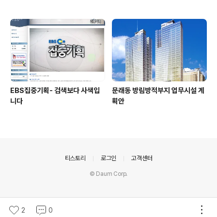
EBS집중기획- 검색보다 사색입
문래동 방림방적부지 업무시설 계
니다
획안
의안내
티스토리
로그인
고객센터
© Daum Corp.
2
0